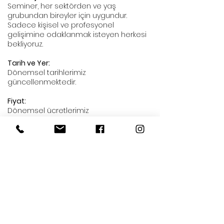
Seminer, her sektörden ve yaş
grubundan bireyler için uygundur.
Sadece kişisel ve profesyonel
gelişimine odaklanmak isteyen herkesi
bekliyoruz.
Tarih ve Yer:
Dönemsel tarihlerimiz
güncellenmektedir.
Fiyat:
Dönemsel ücretlerimiz
güncellenmektedir.
Kayıt:
Aşağıdaki butona tıklayarak
katılabilirsiniz.
Sorularınız için:
0530 843 07 88
www.harikagulnurv@gmail.com
Koçluk seminerimizde, ilişkilerinizi ve