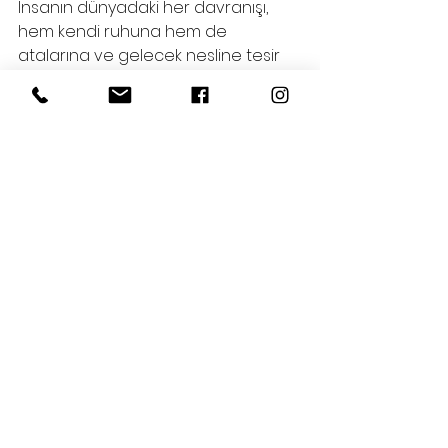
İnsanın dünyadaki her davranışı, 
hem kendi ruhuna hem de 
atalarına ve gelecek nesline tesir 
etmeye devam eder.
Hepsini Gör
Son Yazılar