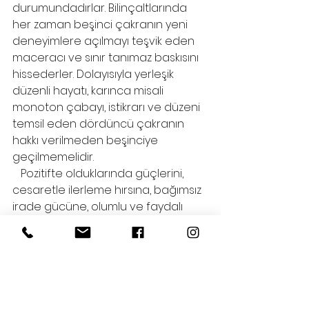
durumundadırlar. Bilinçaltlarında 
her zaman beşinci çakranın yeni 
deneyimlere açılmayı teşvik eden 
maceracı ve sınır tanımaz baskısını 
hissederler. Dolayısıyla yerleşik 
düzenli hayatı, karınca misali 
monoton çabayı, istikrarı ve düzeni 
temsil eden dördüncü çakranın 
hakkı verilmeden beşinciye 
geçilmemelidir.
   Pozitifte olduklarında güçlerini, 
cesaretle ilerleme hırsına, bağımsız 
irade gücüne, olumlu ve faydalı 
yönlerde faaliyet göstermeye 
adayan bu bireyler, negatife 
düştüklerinde, bencillik, güvensizlik, 
kavgacılık ve bağımlılıklar gibi birinci 
çakranın çukurlarına düşerler. Pratik 
metotlarla hizmet etme 