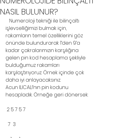
NUMEROLOJİDE BİLİNÇALTI
NASIL BULUNUR?
   Numeroloji tekniği ile bilinçaltı 
işlevselliğimizi bulmak için, 
rakamların temel özelliklerini göz 
önünde bulundurarak 1’den 9’a 
kadar çakralarımızın karşılığına 
gelen pin kod hesaplama şekliyle 
bulduğumuz rakamları 
karşılaştırıyoruz. Örnek içinde çok 
daha iyi anlayacaksınız.
Acun ILICALI’nın pin kodunu 
hesapladık. Örneğe geri dönersek:
 2 5 7 5 7
  7  3