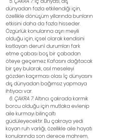
5. ÇAKRA 7:
 İç dünyası, dış 
dünyadan fazla etkilendiği için, 
özellikle dönüşüm yıllarında bunların 
etkisini daha da fazla hisseder. 
Özgürlük konularına aşırı meyili 
olduğu için, içsel olarak kendisini 
kısıtlayan derunî durumları fark 
etme çabası boş bir çabadan 
öteye geçemez. Kafasını dağıtacak 
bir şey bularak, asıl meseleyi 
gözden kaçırması olası. İç dünyasını 
dış dünyadan bağımsız yapmaya 
ihtiyacı var.
6. ÇAKRA 7:
 Altıncı çakrada karmik 
borcu olduğu için mutlaka evlenip 
aile kurmayı bilinçaltı 
güdüleyecektir. Bu çakraya yedi 
koyan ruh varlığı, özellikle aile hayatı 
konularında son derece mahrem, 