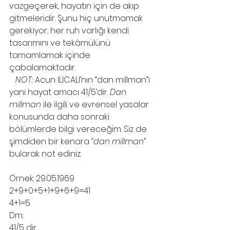
vazgeçerek, hayatın için de akıp 
gitmeleridir. Şunu hiç unutmamak 
gerekiyor, her ruh varlığı kendi 
tasarımını ve tekâmülünü 
tamamlamak içinde 
çabalamaktadır.
NOT:
 Acun ILICALI’nın “dan millman”ı 
yani hayat amacı 41/5’dir. 
Dan 
millman
 ile ilgili ve evrensel yasalar 
konusunda daha sonraki 
bölümlerde bilgi vereceğim. Siz de 
şimdiden bir kenara 
“dan millman”
bularak not ediniz.
Örnek: 29.05.1969
2+9+0+5+1+9+6+9=41
4+1=5
Dm:
41/5 dir.