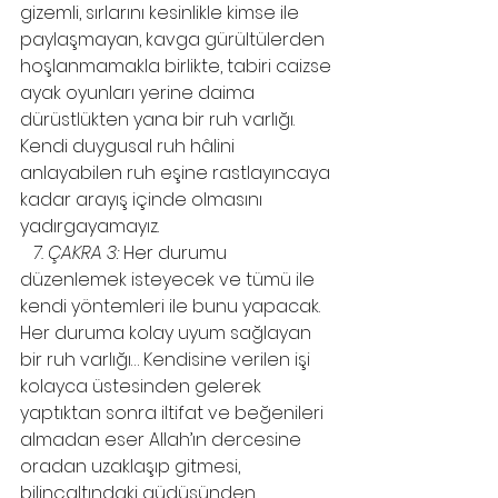
gizemli, sırlarını kesinlikle kimse ile 
paylaşmayan, kavga gürültülerden 
hoşlanmamakla birlikte, tabiri caizse 
ayak oyunları yerine daima 
dürüstlükten yana bir ruh varlığı. 
Kendi duygusal ruh hâlini 
anlayabilen ruh eşine rastlayıncaya 
kadar arayış içinde olmasını 
yadırgayamayız.
7. ÇAKRA 3:
 Her durumu 
düzenlemek isteyecek ve tümü ile 
kendi yöntemleri ile bunu yapacak. 
Her duruma kolay uyum sağlayan 
bir ruh varlığı… Kendisine verilen işi 
kolayca üstesinden gelerek 
yaptıktan sonra iltifat ve beğenileri 
almadan eser Allah’ın dercesine 
oradan uzaklaşıp gitmesi, 
bilinçaltındaki güdüsünden 