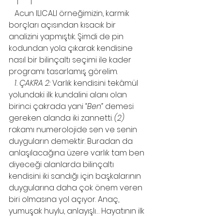
    1      1
   Acun ILICALI örneğimizin, karmik 
borçları açısından kısacık bir 
analizini yapmıştık. Şimdi de pin 
kodundan yola çıkarak kendisine 
nasıl bir bilinçaltı seçimi ile kader 
programı tasarlamış görelim.
1. ÇAKRA 2:
 Varlık kendisini tekâmül 
yolundaki ilk kundalini alanı olan 
birinci çakrada yani 
“Ben”
 demesi 
gereken alanda iki zannetti. 
(2)
rakamı numerolojide sen ve senin 
duyguların demektir. Buradan da 
anlaşılacağına üzere varlık tam ben 
diyeceği alanlarda bilinçaltı 
kendisini iki sandığı için başkalarının 
duygularına daha çok önem veren 
biri olmasına yol açıyor. Anaç, 
yumuşak huylu, anlayışlı… Hayatının ilk 