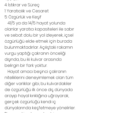
4: İstikrar ve Süreç
1: Yaratıcılık ve Cesaret
5: Özgürlük ve Keşif
   41/5 ya da 14/5 hayat yolunda 
olanlar yaratıcı kapasiteleri ile sabır 
ve sebat dolu bir yol izleyerek, içsel 
özgürlüğü elde etmek için burada 
bulunmaktadırlar. Açılıştaki rakamın 
vurgu yaptığı çakranın önceliği 
dışında, bu iki kulvar arasında 
belirgin bir fark yoktur.
   Hayat amacı beşinci çakranın 
niteliklerini deneyimlemek olan tüm 
diğer varlıklar gibi, bu kulvardakiler 
de özgürlüğü ilk önce dış dünyada 
arayıp hayal kırıklığına uğrayarak, 
gerçek özgürlüğü kendi iç 
dünyalarında keşfetmeye yönelirler. 