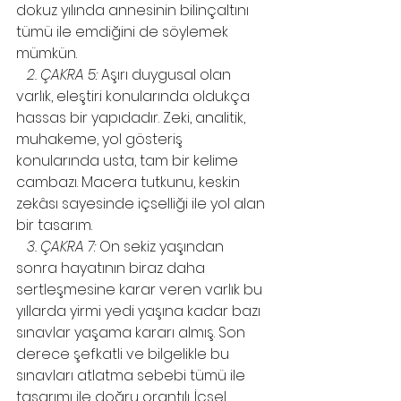
dokuz yılında annesinin bilinçaltını 
tümü ile emdiğini de söylemek 
mümkün.
2. ÇAKRA 5:
 Aşırı duygusal olan 
varlık, eleştiri konularında oldukça 
hassas bir yapıdadır. Zeki, analitik, 
muhakeme, yol gösteriş 
konularında usta, tam bir kelime 
cambazı. Macera tutkunu, keskin 
zekâsı sayesinde içselliği ile yol alan 
bir tasarım.
3. ÇAKRA 7:
 On sekiz yaşından 
sonra hayatının biraz daha 
sertleşmesine karar veren varlık bu 
yıllarda yirmi yedi yaşına kadar bazı 
sınavlar yaşama kararı almış. Son 
derece şefkatli ve bilgelikle bu 
sınavları atlatma sebebi tümü ile 
tasarımı ile doğru orantılı. İçsel 